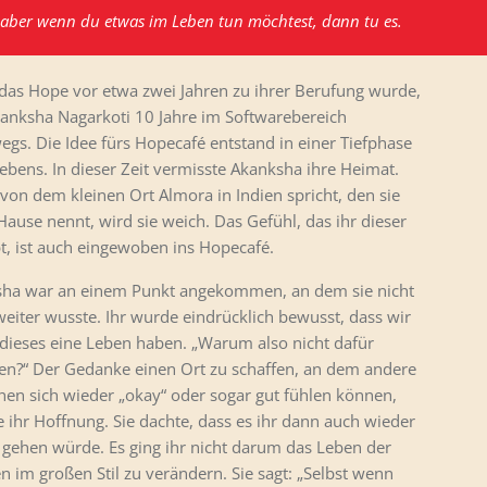
, aber wenn du etwas im Leben tun möchtest, dann tu es.
das Hope vor etwa zwei Jahren zu ihrer Berufung wurde,
anksha Nagarkoti 10 Jahre im Softwarebereich
egs. Die Idee fürs Hopecafé entstand in einer Tiefphase
Lebens. In dieser Zeit vermisste Akanksha ihre Heimat.
e von dem kleinen Ort Almora in Indien spricht, den sie
 Hause nennt, wird sie weich. Das Gefühl, das ihr dieser
bt, ist auch eingewoben ins Hopecafé.
ha war an einem Punkt angekommen, an dem sie nicht
eiter wusste. Ihr wurde eindrücklich bewusst, dass wir
dieses eine Leben haben. „Warum also nicht dafür
en?“ Der Gedanke einen Ort zu schaffen, an dem andere
en sich wieder „okay“ oder sogar gut fühlen können,
 ihr Hoffnung. Sie dachte, dass es ihr dann auch wieder
 gehen würde. Es ging ihr nicht darum das Leben der
n im großen Stil zu verändern. Sie sagt: „Selbst wenn