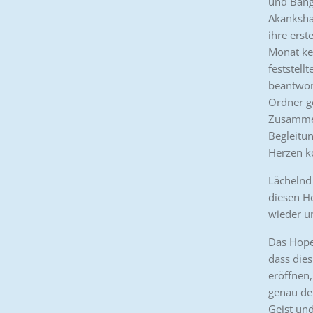
und Bange
Akanksha
ihre erst
Monat kei
feststell
beantwort
Ordner g
Zusammena
Begleitun
Herzen 
Lächelnd 
diesen H
wieder u
Das Hope
dass dies
eröffnen,
genau der
Geist und