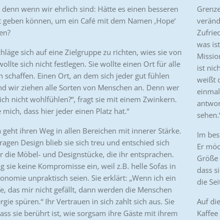
 denn wenn wir ehrlich sind: Hätte es einen besseren
Grenze
t geben können, um ein Café mit dem Namen ‚Hope‘
veränd
en?
Zufrie
was is
chläge sich auf eine Zielgruppe zu richten, wies sie von
Missio
wollte sich nicht festlegen. Sie wollte einen Ort für alle
ist ni
schaffen. Einen Ort, an dem sich jeder gut fühlen
weißt d
nd wir ziehen alle Sorten von Menschen an. Denn wer
einmal
ch nicht wohlfühlen?“, fragt sie mit einem Zwinkern.
antwort
e mich, dass hier jeder einen Platz hat.“
sehen.
geht ihren Weg in allen Bereichen mit innerer Stärke.
Im bes
ragen Design blieb sie sich treu und entschied sich
Er möch
 die Möbel- und Designstücke, die ihr entsprachen.
Größe 
g sie keine Kompromisse ein, weil z.B. helle Sofas in
dass s
onomie unpraktisch seien. Sie erklärt: „Wenn ich ein
die Se
e, das mir nicht gefällt, dann werden die Menschen
rgie spüren.“ Ihr Vertrauen in sich zahlt sich aus. Sie
Auf die
dass sie berührt ist, wie sorgsam ihre Gäste mit ihrem
Kaffee