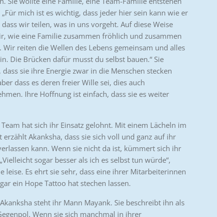
. Sie wollte eine Familie, eine Team-Familie entstehen
 „Für mich ist es wichtig, dass jeder hier sein kann wie er
 dass wir teilen, was in uns vorgeht. Auf diese Weise
ir, wie eine Familie zusammen fröhlich und zusammen
g. Wir reiten die Wellen des Lebens gemeinsam und alles
ein. Die Brücken dafür musst du selbst bauen.“ Sie
t, dass sie ihre Energie zwar in die Menschen stecken
ber dass es deren freier Wille sei, dies auch
hmen. Ihre Hoffnung ist einfach, dass sie es weiter
.
r Team hat sich ihr Einsatz gelohnt. Mit einem Lächeln im
 erzählt Akanksha, dass sie sich voll und ganz auf ihr
erlassen kann. Wenn sie nicht da ist, kümmert sich ihr
Vielleicht sogar besser als ich es selbst tun würde“,
ie leise. Es ehrt sie sehr, dass eine ihrer Mitarbeiterinnen
ogar ein Hope Tattoo hat stechen lassen.
 Akanksha steht ihr Mann Mayank. Sie beschreibt ihn als
Gegenpol. Wenn sie sich manchmal in ihrer