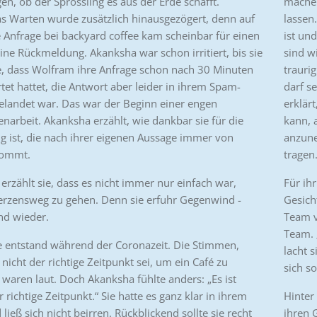
n, ob der Sprössling es aus der Erde schafft.
machen
s Warten wurde zusätzlich hinausgezögert, denn auf
lassen.
e Anfrage bei backyard coffee kam scheinbar für einen
ist und
ne Rückmeldung. Akanksha war schon irritiert, bis sie
sind w
te, dass Wolfram ihre Anfrage schon nach 30 Minuten
trauri
et hattet, die Antwort aber leider in ihrem Spam-
darf s
elandet war. Das war der Beginn einer engen
erklär
rbeit. Akanksha erzählt, wie dankbar sie für die
kann, a
g ist, die nach ihrer eigenen Aussage immer von
anzune
kommt.
tragen
erzählt sie, dass es nicht immer nur einfach war,
Für ih
erzensweg zu gehen. Denn sie erfuhr Gegenwind -
Gesicht
nd wieder.
Team v
Team. „
 entstand während der Coronazeit. Die Stimmen,
lacht s
 nicht der richtige Zeitpunkt sei, um ein Café zu
sich s
 waren laut. Doch Akanksha fühlte anders: „Es ist
 richtige Zeitpunkt.“ Sie hatte es ganz klar in ihrem
Hinter
 ließ sich nicht beirren. Rückblickend sollte sie recht
ihren 