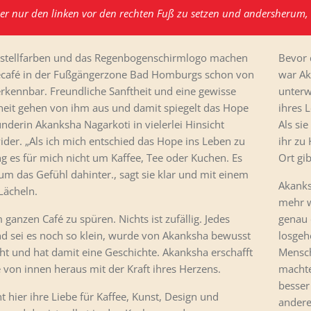
 immer nur den linken vor den rechten Fuß zu setzen und andersherum
astellfarben und das Regenbogenschirmlogo machen
Bevor 
café in der Fußgängerzone Bad Homburgs schon von
war Ak
rkennbar. Freundliche Sanftheit und eine gewisse
unterw
heit gehen von ihm aus und damit spiegelt das Hope
ihres 
nderin Akanksha Nagarkoti in vielerlei Hinsicht
Als si
ider. „Als ich mich entschied das Hope ins Leben zu
ihr zu
ng es für mich nicht um Kaffee, Tee oder Kuchen. Es
Ort gi
um das Gefühl dahinter., sagt sie klar und mit einem
Akanks
ächeln.
mehr w
m ganzen Café zu spüren. Nichts ist zufällig. Jedes
genau 
nd sei es noch so klein, wurde von Akanksha bewusst
losgeh
t und hat damit eine Geschichte. Akanksha erschafft
Mensch
von innen heraus mit der Kraft ihres Herzens.
machte
besser
nt hier ihre Liebe für Kaffee, Kunst, Design und
andere