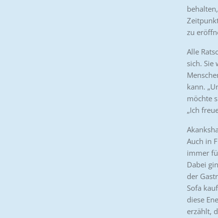
behalten,
Zeitpunk
zu eröffn
Alle Rats
sich. Sie 
Menschen 
kann. „U
möchte si
„Ich freu
Akanksha 
Auch in F
immer für
Dabei gin
der Gastr
Sofa kauf
diese Ene
erzählt, 