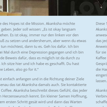
 des Hopes ist die Mission. Akanksha möchte
Diese 
geben. Jeder soll wissen: „Es ist okay langsam
Akanks
hen. Es ist okay, immer nur den linken vor den
anwese
Fuß zu setzen und andersherum, aber wenn du etwas
das je
tun möchtest, dann tu es. Geh los dafür. Ich bin
Anweis
ei Mal durch eine Depression gegangen und ich bin
für si
de Beweis dafür, dass es möglich ist da durch zu
Kaffee
ch sitze hier und ich habe es geschafft. Du hast
Gespräc
e Leben, also go for it.“
die Ha
einger
 einfach anfangen und in die Richtung deiner Ziele
lassen.
enau das tat Akanksha damals auch. Sie kontaktierte
Coffee. Akanksha beschreibt dieses Gefühl, das jeder
Akanks
m Herzenswunsch kennt. Ein kleiner Samen Hoffnung,
Verbin
em ersten Schritt gesät wird und dann das Warten
schaff