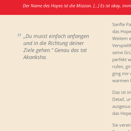
Der Name des Hopes ist die Mission. [...] Es ist okay,
Sanfte P
das Hope
„Du musst einfach anfangen
Weitem e
und in die Richtung deiner
Verspielt
Ziele gehen.“ Genau das tat
seine Grü
Akanksha.
perfekt w
rufen, gi
ging mir 
warmen L
Das ist i
Detail, u
ausgesuch
das Hope 
Sie verei