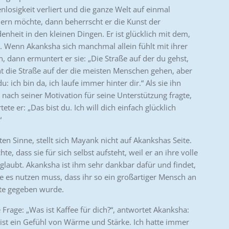
nlosigkeit verliert und die ganze Welt auf einmal
ern möchte, dann beherrscht er die Kunst der
denheit in den kleinen Dingen. Er ist glücklich mit dem,
t. Wenn Akanksha sich manchmal allein fühlt mit ihrer
n, dann ermuntert er sie: „Die Straße auf der du gehst,
cht die Straße auf der die meisten Menschen gehen, aber
u: ich bin da, ich laufe immer hinter dir.“ Als sie ihn
 nach seiner Motivation für seine Unterstützung fragte,
ete er: „Das bist du. Ich will dich einfach glücklich
“
ten Sinne, stellt sich Mayank nicht auf Akankshas Seite.
te, dass sie für sich selbst aufsteht, weil er an ihre volle
glaubt. Akanksha ist ihm sehr dankbar dafür und findet,
ie es nutzen muss, dass ihr so ein großartiger Mensch an
ite gegeben wurde.
 Frage: „Was ist Kaffee für dich?“, antwortet Akanksha:
 ist ein Gefühl von Wärme und Stärke. Ich hatte immer