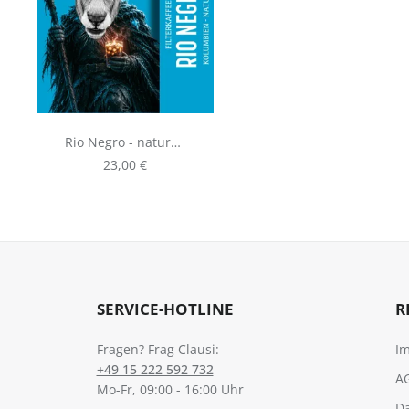
Rio Negro - natural,
250g | Filterkaffee
Regulärer Preis:
23,00 €
aus Kolumbien
SERVICE-HOTLINE
R
Fragen? Frag Clausi:
I
+49 15 222 592 732
A
Mo-Fr, 09:00 - 16:00 Uhr
D