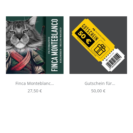
Finca Monteblanco,
Gutschein für
125g Filterkaffee -
Kaffee
Regulärer Preis:
Regulärer Preis:
27,50 €
50,00 €
Watermelon Co-
Fermentation -
Kolumbien