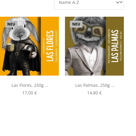
NEU
NEU
Las Flores, 250g |
Las Palmas, 250g |
Filterkaffee aus
Filterkaffee aus
Regulärer Preis:
Regulärer Preis:
17,00 €
14,80 €
Kolumbien
Kolumbien - DECAF