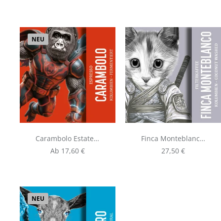
NEU
Carambolo Estate |
Finca Monteblanco,
Espresso aus
125g Filterkaffee -
Regulärer Preis:
Regulärer Preis:
Ab
17,60 €
27,50 €
Kolumbien
Coconut Co-
Fermentation -
Kolumbien
NEU