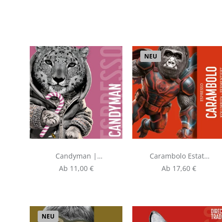
NEU
Candyman |
Carambolo Estate
Espresso aus
| Espresso aus
Regulärer Preis:
Regulärer Preis:
Ab
11,00 €
Ab
17,60 €
Äthiopien
Kolumbien
NEU