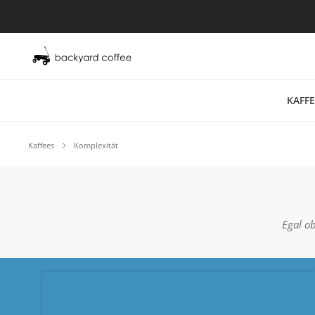
KAFFE
Kaffees
Komplexität
Egal ob