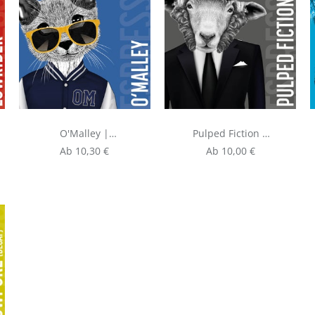
O'Malley |
Pulped Fiction |
Espresso aus
Espresso aus
Regulärer Preis:
Regulärer Preis:
Ab
10,30 €
Ab
10,00 €
Kolumbien und
Brasilien
Brasilien