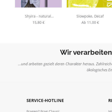
Shyira - natural,
Slowpoke, Decaf
250g | Filterkaffee
Regulärer Preis:
Regulärer Preis:
15,80 €
Ab
11,00 €
aus Ruanda
Wir verarbeiten
...und arbeiten gezielt deren Charakter heraus. Zahlreich
ökologisches E
SERVICE-HOTLINE
R
Fragen? Frag Clausi:
I