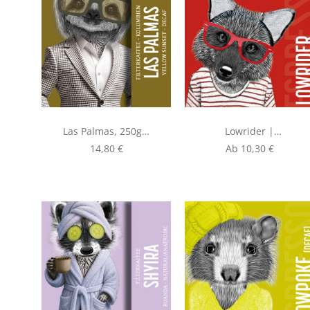
Las Palmas, 250g |
Lowrider |
Filterkaffee aus
Espresso aus
Regulärer Preis:
Regulärer Preis:
14,80 €
Ab
10,30 €
Kolumbien -
Brasilien
DECAF