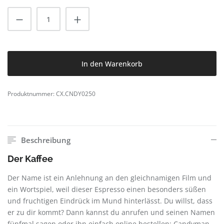
Produkt Anzahl: Gib den gewünschten Wert
In den Warenkorb
Produktnummer:
CX.CNDY0250
Beschreibung
Der Kaffee
Der Name ist ein Anlehnung an den gleichnamigen Film und
ein Wortspiel, weil dieser Espresso einen besonders süßen
und fruchtigen Eindrück im Mund hinterlässt. Du willst, dass
er zu dir kommt? Dann kannst du anrufen und seinen Namen
fünfmal sagen oder ihn einfach online bestellen: Candyman.