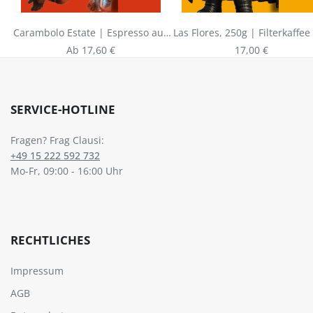
Carambolo Estate | Espresso aus
Las Flores, 250g | Filterkaffee
Kolumbien
Kolumbien
Regulärer Preis:
Regulärer Preis:
Ab
17,60 €
17,00 €
SERVICE-HOTLINE
Fragen? Frag Clausi:
+49 15 222 592 732
Mo-Fr, 09:00 - 16:00 Uhr
RECHTLICHES
Impressum
AGB