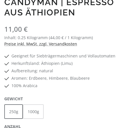
CANDYMAN | ESPRESSO
AUS ÄTHIOPIEN
Regulärer Preis:
11,00 €
Inhalt:
0.25 Kilogramm
(44,00 € / 1 Kilogramm)
Preise inkl. MwSt. zzgl. Versandkosten
Geeignet für Siebträgermaschinen und Vollautomaten
Herkunftsland: Äthiopien (Limu)
Aufbereitung: natural
Aromen: Erdbeere, Himbeere, Blaubeere
100% Arabica
AUSWÄHLEN
GEWICHT
250g
1000g
ANZAHL